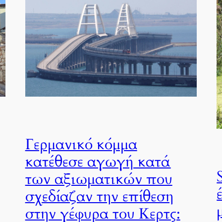
Γερμανικό κόμμα
κατέθεσε αγωγή κατά
των αξιωματικών που
σχεδίαζαν την επίθεση
στην γέφυρα του Κερτς: