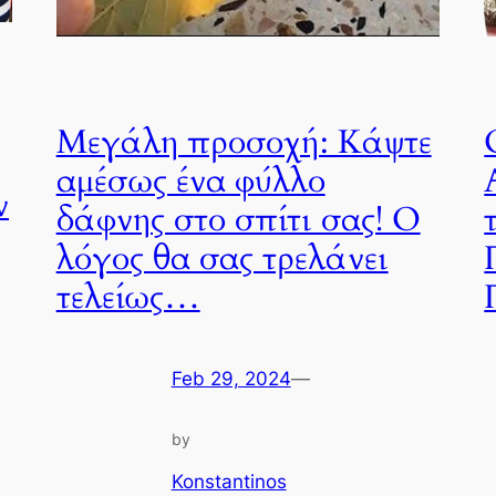
Μεγάλη προσοχή: Κάψτε
αμέσως ένα φύλλο
ν
δάφνης στο σπίτι σας! Ο
λόγος θα σας τρελάνει
τελείως…
Feb 29, 2024
—
by
Konstantinos