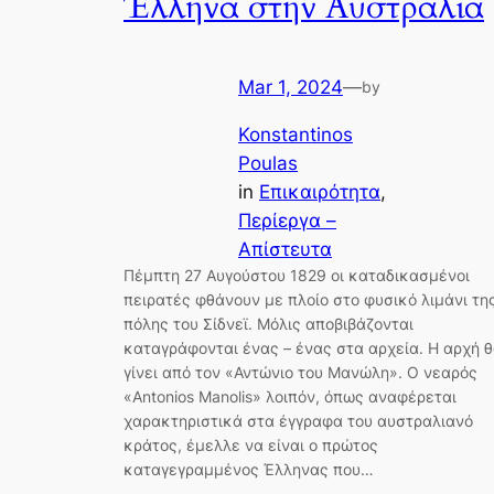
Έλληνα στην Αυστραλία
Mar 1, 2024
—
by
Konstantinos
Poulas
in
Επικαιρότητα
, 
Περίεργα –
Απίστευτα
Πέμπτη 27 Αυγούστου 1829 οι καταδικασμένοι
πειρατές φθάνουν με πλοίο στο φυσικό λιμάνι τη
πόλης του Σίδνεϊ. Μόλις αποβιβάζονται
καταγράφονται ένας – ένας στα αρχεία. Η αρχή 
γίνει από τον «Αντώνιο του Μανώλη». O νεαρός
«Antonios Manolis» λοιπόν, όπως αναφέρεται
χαρακτηριστικά στα έγγραφα του αυστραλιανό
κράτος, έμελλε να είναι ο πρώτος
καταγεγραμμένος Έλληνας που…