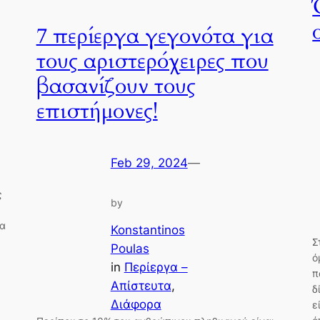
7 περίεργα γεγονότα για
τους αριστερόχειρες που
βασανίζουν τους
επιστήμονες!
Feb 29, 2024
—
ς
by
θα
Konstantinos
Σ
Poulas
ό
in
Περίεργα –
π
Απίστευτα
, 
δ
Διάφορα
ε