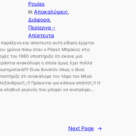
Poulas
in
Αποκαλύψεις
, 
Διάφορα
, 
Περίεργα –
Απίστευτα
 παράξενη και απίστευτη αυτή είδηση έρχεται
ριν χρόνια πίσω όταν ο Ράσελ Μπράους στις
ρχές του 1980 υποστήριξε ότι έκανε μια
εράστια ανακάλυψη η οποία όμως έχει πολλά
ρωτηματικά!!!! Είναι δυνατόν όπως ο ίδιος
ποστήριζε ότι ανακάλυψε τον τάφο του Μέγα
λεξάνδρου!!;;;!! Πρόκειται για κάποια απάτη!!;;!! Η
ια αληθινό γεγονός που μπορεί να ανατρέψει…
Next Page
→