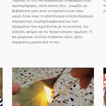
ό
Περίπου το 10% του ανθρώπινου πληθυσμού είναι
α
αριστερόχειρες, αλλά κανείς δεν… γνωρίζει με
μ
βεβαιότητα γιατί αυτό το ποσοστό είναι τόσο
μικρό. Είναι ίσως το αποτέλεσμα ενόςσυνδυασμού
παραγόντων, συμπεριλαμβανομένων των
πραγμάτων που σχετίζονται με τη γενετική, την
εξέλιξη, ακόμα και τις προγεννητικές ορμόνες. Ή
θα μπορούσε να είναι οτιδήποτε άλλο. Δείτε
παρακάτω μερικά από τα πιο…