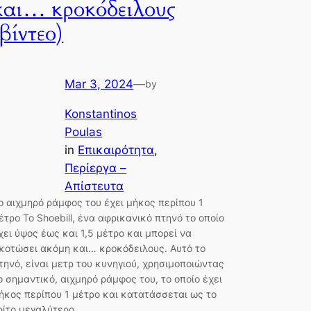
και… κροκόδειλους
(βίντεο)
Mar 3, 2024
—
by
Konstantinos
Poulas
in
Επικαιρότητα
, 
Περίεργα –
Απίστευτα
ο αιχμηρό ράμφος του έχει μήκος περίπου 1
έτρο Το Shoebill, ένα αφρικανικό πτηνό το οποίο
χει ύψος έως και 1,5 μέτρο και μπορεί να
κοτώσει ακόμη και… κροκόδειλους. Αυτό το
τηνό, είναι μετρ του κυνηγιού, χρησιμοποιώντας
ο σημαντικό, αιχμηρό ράμφος του, το οποίο έχει
ήκος περίπου 1 μέτρο και κατατάσσεται ως το
ρίτο μεγαλύτερο…