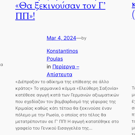
«Θα ξεκινούσαν τον Γ’
ΠΠ»!
Mar 4, 2024
—
by
Konstantinos
Poulas
ια
in
Περίεργα –
Απίστευτα
«Διέπραξαν το αδίκημα της επίθεσης σε άλλο
Τ
κράτος» Το γερμανικό κόμμα «Ελεύθερη Σαξονία»
μ
κατέθεσε αγωγή κατά των Γερμανών αξιωματικών
έ
που σχεδίαζαν τον βομβαρδισμό της γέφυρας της
σ
Κριμαίας καθώς κάτι τέτοιο θα ξεκινούσε έναν
π
πόλεμο με την Ρωσία, ο οποίος στο τέλος θα
τ
μετατρέπονταν σε Γ’ ΠΠ! Η αγωγή κατατέθηκε στο
μ
γραφείο του Γενικού Εισαγγελέα της…
τ