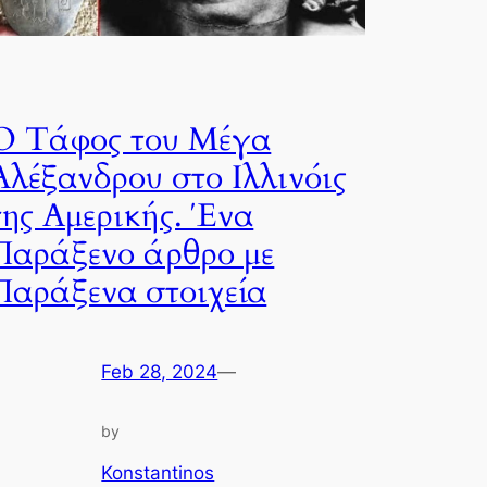
Ο Τάφος του Μέγα
Αλέξανδρου στο Ιλλινόις
της Αμερικής. Ένα
Παράξενο άρθρο με
Παράξενα στοιχεία
Feb 28, 2024
—
by
Konstantinos