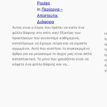
Poulas
in
Περίεργα –
Απίστευτα
, 
Διάφορα
Αυτός είναι ο λόγος που πρέπει να καίτε ένα
φύλλο δάφνης στο σπίτι σας! Εξαιτίας των
Η
προκλήσεων που συναντάμε καθημερινά,
π
καταλήγουμε να έχουμε νεύρα και να είμαστε
α
αγχωμένοι. Αυτό που συστήνει το συγκεκριμένο
τ
άρθρο για να μειώσουμε το άγχος μας είναι απλά
ε
καταπληκτικό. Το μόνο που χρειάζεται είναι να
υ
κάψετε ένα φύλλο δάφνης και να…
Α
γ