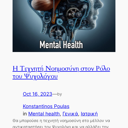
Η Τεχνητή Νοημοσύνη στον Ρόλο
του Ψυχολόγου
Oct 16, 2023
—
by
Konstantinos Poulas
in
Mental health
, 
Γενικά
, 
Ιατρική
Θα μπορούσε η τεχνητή νοημοσύνη στο μέλλον να
αντικαταστήσει τον Ψυχολόγο και να αλλάξει την