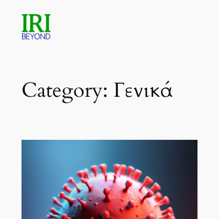
Skip
to
content
Category:
Γενικά